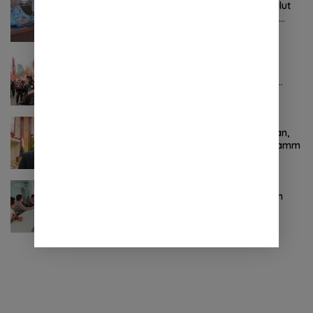
Tak Digubris Pemkab Minut, Pemprov Sulut
Ambil Alih Perbaikan Jalan Rusak Perum
Permata Klabat Paniki Baru
Oktober 24, 2024
0 Komentar
Pertama ! Serikat Buruh jadi Pendemo
Perdana untuk Pemerintahan Prabowo-
Gibran
November 9, 2024
0 Komentar
Terkait Kabinet “Gemuk” Prabowo-Gibran,
Legislator Ini Tanggapan Sulut Lois Schramm
November 9, 2024
0 Komentar
Jasa Raharja Sulut Adakan Rapat Forum
Komunikasi Lalu Lintas (FKLL) di Kota
Tomohon