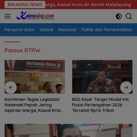
Langsung
spirasi Warga, Kawal Krisis Air Bersih Malalayang II Hingga Pe
BREAKING NEWS
ke
konten
Pemprov Sulut
Global
Nasional
Politik dan Pemerintahan
Pansus RTRW
Komitmen Tegas Legislator
BSG Kejar Target Modal Inti,
Natanael Pepah Jaring
Posisi Pertengahan 2026
Aspirasi Warga, Kawal Krisis
Tercatat Rp1,6 Triliun
Air Bersih Malalayang II
Hingga Perbaikan
Infrastruktur