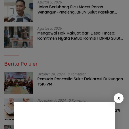
Agustus 5, 2026
Jalan Berlubang Picu Macet Parah
Winangun–Pineleng, BPJN Sulut Pastikan
Penambalan Aspal Dimulai Malam Ini
Agustus 5, 2026
Mengawal Hak Rakyat dari Desa Tincep:
Komitmen Nyata Ketua Komisi I DPRD Sulut
Braien Waworuntu di Garis Depan Aspirasi
Warga
Berita Poluler
Oktober 28, 2024
0 Komentar
Pemuda Pancasila Sulut Deklarasi Dukungan
YSK-VM
X
November 7, 2024
0 Komentar
Hasil Survei LSAIL Pilkada Minut, MJP-CK
46,74% Kalahkan Petahana JG-KWL 27,62%
Agustus 7, 2026
0 Komentar