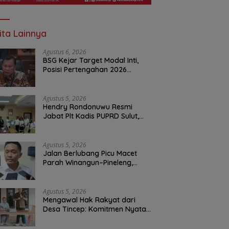
ita Lainnya
Agustus 6, 2026
BSG Kejar Target Modal Inti,
Posisi Pertengahan 2026
Tercatat Rp1,6 Triliun
Agustus 5, 2026
Hendry Rondonuwu Resmi
Jabat Plt Kadis PUPRD Sulut,
Sekprov Tahlis Gallang
Tekankan Optimalisasi
Layanan Publik
Agustus 5, 2026
Jalan Berlubang Picu Macet
Parah Winangun–Pineleng,
BPJN Sulut Pastikan
Penambalan Aspal Dimulai
Malam Ini
Agustus 5, 2026
Mengawal Hak Rakyat dari
Desa Tincep: Komitmen Nyata
Ketua Komisi I DPRD Sulut
Braien Waworuntu di Garis