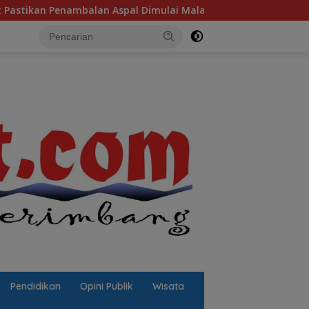
mbalan Aspal Dimulai Malam Ini
Sulut Sambut “Sekolah
Pendidikan
Opini Publik
Wisata