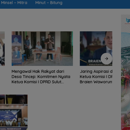
Minsel – Mitra
Minut – Bitung
l Hak Rakyat dari
Jaring Aspirasi di Desa Tincep,
Dinso
cep: Komitmen Nyata
Ketua Komisi I DPRD Sulut
RTLH,
misi I DPRD Sulut
Braien Waworuntu Pastikan
“Buat
aworuntu di Garis
Kawal Tuntas Hak Rakyat
Hanya
spirasi Warga