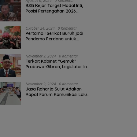
Agustus 6, 2026
0 Komentar
BSG Kejar Target Modal Inti,
Posisi Pertengahan 2026
Tercatat Rp1,6 Triliun
Oktober 24, 2024
0 Komentar
Pertama ! Serikat Buruh jadi
Pendemo Perdana untuk
Pemerintahan Prabowo-Gibran
November 9, 2024
0 Komentar
Terkait Kabinet “Gemuk”
Prabowo-Gibran, Legislator Ini
Tanggapan Sulut Lois
Schramm
November 9, 2024
0 Komentar
Jasa Raharja Sulut Adakan
Rapat Forum Komunikasi Lalu
Lintas (FKLL) di Kota Tomohon