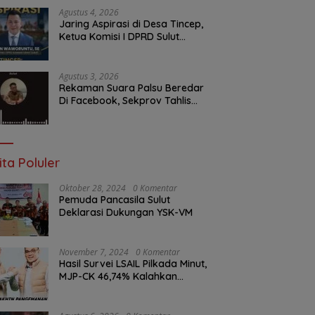
Depan Aspirasi Warga
Agustus 4, 2026
Jaring Aspirasi di Desa Tincep,
Ketua Komisi I DPRD Sulut
Braien Waworuntu Pastikan
Kawal Tuntas Hak Rakyat
Agustus 3, 2026
Rekaman Suara Palsu Beredar
Di Facebook, Sekprov Tahlis
Gallang Jadi Sasaran Hoax
ita Poluler
Oktober 28, 2024
0 Komentar
Pemuda Pancasila Sulut
Deklarasi Dukungan YSK-VM
November 7, 2024
0 Komentar
Hasil Survei LSAIL Pilkada Minut,
MJP-CK 46,74% Kalahkan
Petahana JG-KWL 27,62%