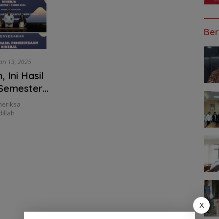
Ber
ari 13, 2025
 Ini Hasil
 Semester
Provinsi
meriksa
illah
X