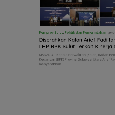
Pemprov Sulut
,
Politik dan Pemerintahan
Janu
Diserahkan Kalan Arief Fadillah,
LHP BPK Sulut Terkait Kinerja
II Tahun 2024 Bagi 7 Entitas di 
MANADO – Kepala Perwakilan (Kalan) Badan Pe
Sulawesi Utara
Keuangan (BPK) Provinsi Sulawesi Utara Arief Fad
menyerahkan…