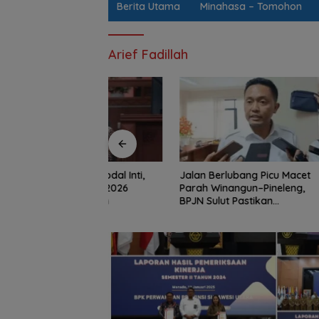
Berita Utama
Minahasa – Tomohon
Arief Fadillah
rget Modal Inti,
Jalan Berlubang Picu Macet
Mengawa
engahan 2026
Parah Winangun–Pineleng,
Desa Tin
6 Triliun
BPJN Sulut Pastikan
Ketua Ko
Penambalan Aspal Dimulai
Braien W
Malam Ini
Depan A