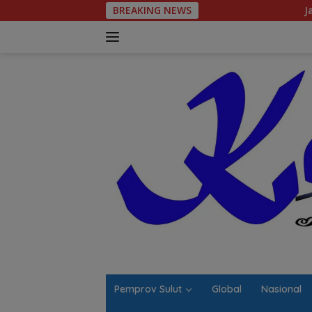
Langsung
BREAKING NEWS
Jalan Berlubang 
ke
konten
Pemprov Sulut
Global
Nasional