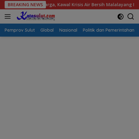
Langsung
pirasi Warga, Kawal Krisis Air Bersih Malalayang II Hingga Per
BREAKING NEWS
ke
konten
Pemprov Sulut
Global
Nasional
Politik dan Pemerintahan