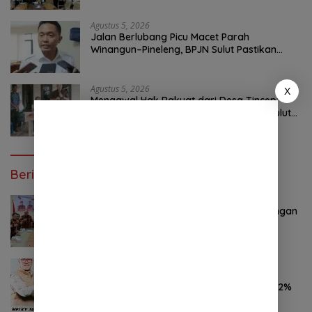
Agustus 5, 2026
Jalan Berlubang Picu Macet Parah
Winangun–Pineleng, BPJN Sulut Pastikan
Penambalan Aspal Dimulai Malam Ini
Agustus 5, 2026
X
Mengawal Hak Rakyat dari Desa Tincep:
Komitmen Nyata Ketua Komisi I DPRD Sulut
Braien Waworuntu di Garis Depan Aspirasi
Warga
Berita Poluler
Oktober 28, 2024
0 Komentar
Pemuda Pancasila Sulut Deklarasi Dukungan
YSK-VM
November 7, 2024
0 Komentar
Hasil Survei LSAIL Pilkada Minut, MJP-CK
46,74% Kalahkan Petahana JG-KWL 27,62%