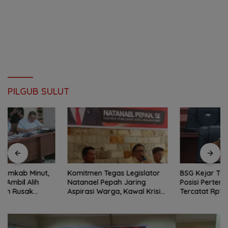
PILGUB SULUT
Komitmen Tegas Legislator
BSG Kejar Target Modal Inti,
Natanael Pepah Jaring
Posisi Pertengahan 2026
Aspirasi Warga, Kawal Krisis
Tercatat Rp1,6 Triliun
Air Bersih Malalayang II
Hingga Perbaikan
Infrastruktur