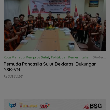
Kota Manado
,
Pemprov Sulut
,
Politik dan Pemerintahan
Oktober
28, 2024
Pemuda Pancasila Sulut Deklarasi Dukungan
YSK-VM
PILGUB SULUT