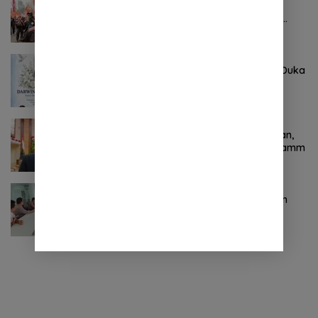
Pertama ! Serikat Buruh jadi Pendemo
Perdana untuk Pemerintahan Prabowo-
Gibran
Agustus 8, 2026
0 Komentar
Keluarga Besar DPRD Sulut Sampaikan Duka
Mendalam Atas Berpulangnya Kadis
Perkebunan Darwin Muksin
November 9, 2024
0 Komentar
Terkait Kabinet “Gemuk” Prabowo-Gibran,
Legislator Ini Tanggapan Sulut Lois Schramm
November 9, 2024
0 Komentar
Jasa Raharja Sulut Adakan Rapat Forum
Komunikasi Lalu Lintas (FKLL) di Kota
Tomohon