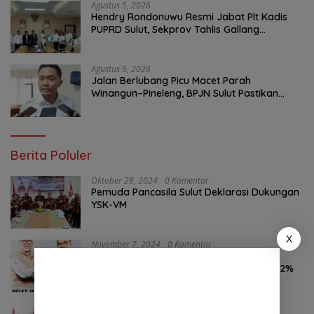
Agustus 5, 2026
Hendry Rondonuwu Resmi Jabat Plt Kadis
PUPRD Sulut, Sekprov Tahlis Gallang
Tekankan Optimalisasi Layanan Publik
Agustus 5, 2026
Jalan Berlubang Picu Macet Parah
Winangun–Pineleng, BPJN Sulut Pastikan
Penambalan Aspal Dimulai Malam Ini
Berita Poluler
Oktober 28, 2024
0 Komentar
Pemuda Pancasila Sulut Deklarasi Dukungan
YSK-VM
X
November 7, 2024
0 Komentar
Hasil Survei LSAIL Pilkada Minut, MJP-CK
46,74% Kalahkan Petahana JG-KWL 27,62%
Oktober 24, 2024
0 Komentar