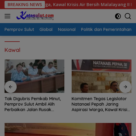
Langsung
pirasi Warga, Kawal Krisis Air Bersih Malalayang II Hingga Per
BREAKING NEWS
ke
konten
Pemprov Sulut
Global
Nasional
Politik dan Pemerintahan
Kawal
Tak Digubris Pemkab Minut,
Komitmen Tegas Legislator
Pemprov Sulut Ambil Alih
Natanael Pepah Jaring
Perbaikan Jalan Rusak
Aspirasi Warga, Kawal Krisis
Perum Permata Klabat Paniki
Air Bersih Malalayang II
Baru
Hingga Perbaikan
Infrastruktur